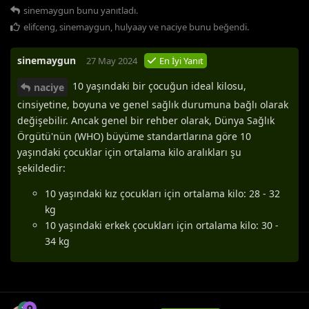
sinemaygun
bunu yanıtladı.
elifceng
,
sinemaygun
,
hulyaay
ve
naciye
bunu beğendi
.
sinemaygun
27 May 2024
En İyi Yanıt
10 yaşındaki bir çocuğun ideal kilosu,
naciye
cinsiyetine, boyuna ve genel sağlık durumuna bağlı olarak
değişebilir. Ancak genel bir rehber olarak, Dünya Sağlık
Örgütü'nün (WHO) büyüme standartlarına göre 10
yaşındaki çocuklar için ortalama kilo aralıkları şu
şekildedir:
10 yaşındaki kız çocukları için ortalama kilo: 28 - 32
kg
10 yaşındaki erkek çocukları için ortalama kilo: 30 -
34 kg