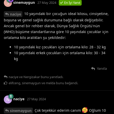
sinemaygun
S
27 May 2024
En İyi Yanıt
10 yaşındaki bir çocuğun ideal kilosu, cinsiyetine,
naciye
boyuna ve genel sağlık durumuna bağlı olarak değişebilir.
Ancak genel bir rehber olarak, Dünya Sağlık Örgütü'nün
(WHO) büyüme standartlarına göre 10 yaşındaki çocuklar için
ortalama kilo aralıkları şu şekildedir:
10 yaşındaki kız çocukları için ortalama kilo: 28 - 32 kg
10 yaşındaki erkek çocukları için ortalama kilo: 30 - 34
kg
Yanıtla
naciye
ve
Nergizakar
bunu yanıtladı.
elifceng
,
sinemaygun
ve
melda
bunu beğendi
.
naciye
N
27 May 2024
Çok teşekkür ederim canım
Oğlum 10
sinemaygun