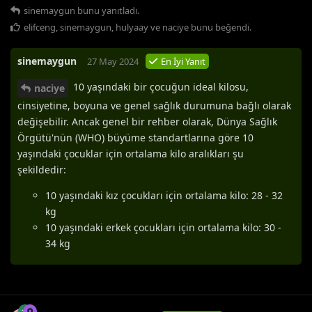
sinemaygun
bunu yanıtladı.
elifceng
,
sinemaygun
,
hulyaay
ve
naciye
bunu beğendi
.
sinemaygun
27 May 2024
En İyi Yanıt
10 yaşındaki bir çocuğun ideal kilosu,
naciye
cinsiyetine, boyuna ve genel sağlık durumuna bağlı olarak
değişebilir. Ancak genel bir rehber olarak, Dünya Sağlık
Örgütü'nün (WHO) büyüme standartlarına göre 10
yaşındaki çocuklar için ortalama kilo aralıkları şu
şekildedir:
10 yaşındaki kız çocukları için ortalama kilo: 28 - 32
kg
10 yaşındaki erkek çocukları için ortalama kilo: 30 -
34 kg