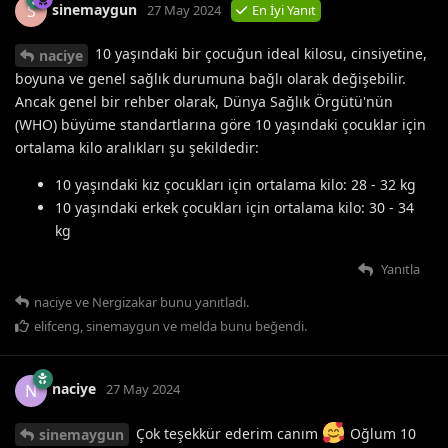
sinemaygun
S
27 May 2024
En İyi Yanıt
10 yaşındaki bir çocuğun ideal kilosu, cinsiyetine,
naciye
boyuna ve genel sağlık durumuna bağlı olarak değişebilir.
Ancak genel bir rehber olarak, Dünya Sağlık Örgütü'nün
(WHO) büyüme standartlarına göre 10 yaşındaki çocuklar için
ortalama kilo aralıkları şu şekildedir:
10 yaşındaki kız çocukları için ortalama kilo: 28 - 32 kg
10 yaşındaki erkek çocukları için ortalama kilo: 30 - 34
kg
Yanıtla
naciye
ve
Nergizakar
bunu yanıtladı.
elifceng
,
sinemaygun
ve
melda
bunu beğendi
.
naciye
N
27 May 2024
Çok teşekkür ederim canım
Oğlum 10
sinemaygun