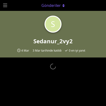
Gönderiler
S
Sedanur_2vy2
4 Mar
3 Mar
tarihinde katıldı
0
en iyi yanıt