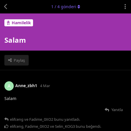
1
/
4
gönderi
Hamilelik
Salam
Paylaş
Anne_zbh1
A
4 Mar
Salam
Yanıtla
elifceng
ve
Fadime_0XO2
bunu yanıtladı.
elifceng
,
Fadime_0XO2
ve
Selin_KOG3
bunu beğendi
.