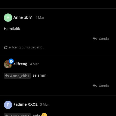
Anne_zbh1
A
4 Mar
Hamiləlik
Yanıtla
elifceng
bunu beğendi
.
elifceng
4 Mar
selamm
Anne_zbh1
Yanıtla
Fadime_0XO2
F
5 Mar
hola