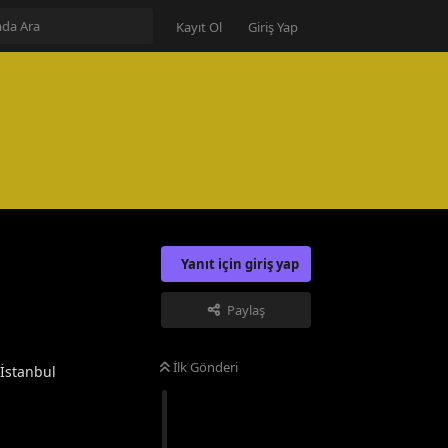
Kayıt Ol
Giriş Yap
Yanıt için giriş yap
Paylaş
İlk Gönderi
.İstanbul