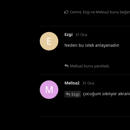
Cemre
,
Ezgi
ve
Melisa2
bunu beğen
Ezgi
31 Oca
E
Neden bu istek anlayanadın
Melisa2
bunu yanıtladı.
Melisa2
31 Oca
M
çocuğum sıkılıyor akrani
Ezgi