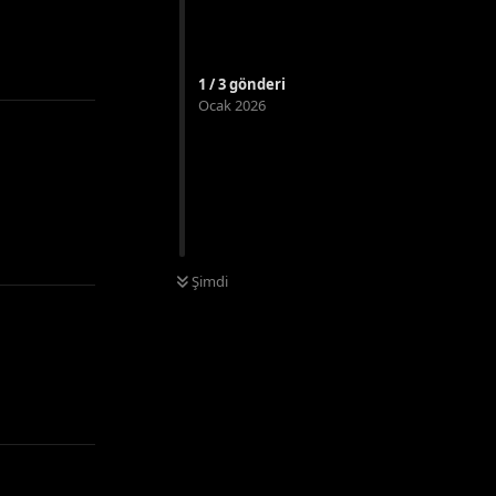
Yanıtla
1
/
3
gönderi
Ocak 2026
Yanıtla
Şimdi
Yanıtla