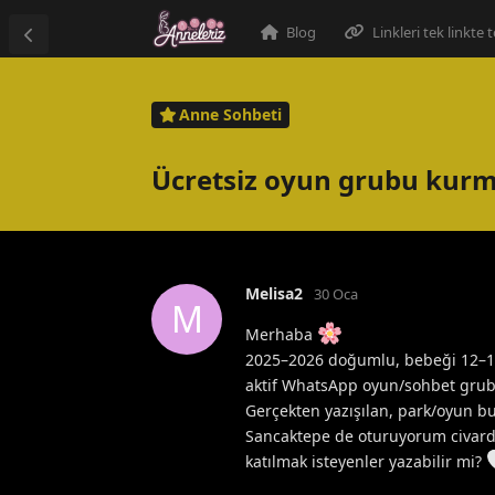
Blog
Linkleri tek linkte
Anne Sohbeti
Ücretsiz oyun grubu kurm
Melisa2
30 Oca
M
Merhaba
2025–2026 doğumlu, bebeği 12–15 
aktif WhatsApp oyun/sohbet grub
Gerçekten yazışılan, park/oyun b
Sancaktepe de oturuyorum civard
katılmak isteyenler yazabilir mi?