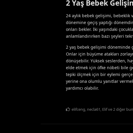
2 Yaş Bebek Gelişi
24 aylık bebek gelişimi, bebeklik
dönemine geçiş yaptığı dönemdir.
onları bekler. İki yaşındaki çocukl
anlamlandırırken bazı şeyleri tekr
2 yaş bebek gelişimi döneminde ço
Onlar için büyüme atakları zorlay
dönüşebilir. Yüksek seslerden, ha
elde etmek için öfke nöbeti bile ge
tepki ölçmek için bir eylemi gerç
yerine ona olumlu yanıtlar verme
yardımcı olabilir.
elifceng
,
necla61
,
Elif
ve
2
diğer
bun