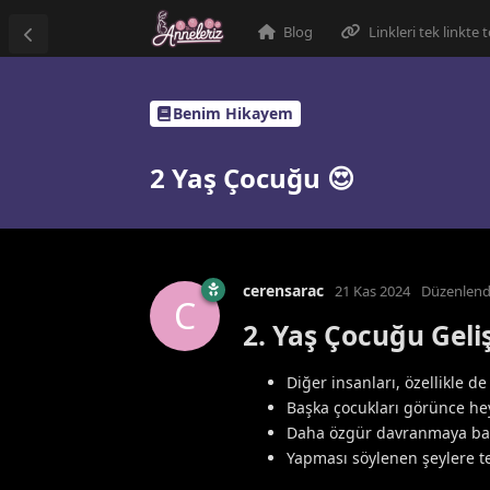
Blog
Linkleri tek linkte
Benim Hikayem
2 Yaş Çocuğu 😍
cerensarac
21 Kas 2024
Düzenlend
C
2. Yaş Çocuğu Geli
Diğer insanları, özellikle de
Başka çocukları görünce hey
Daha özgür davranmaya başl
Yapması söylenen şeylere te