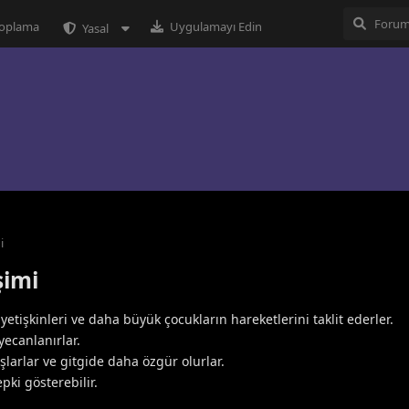
 toplama
Uygulamayı Edin
Yasal
i
şimi
 yetişkinleri ve daha büyük çocukların hareketlerini taklit ederler.
ecanlanırlar.
arlar ve gitgide daha özgür olurlar.
pki gösterebilir.