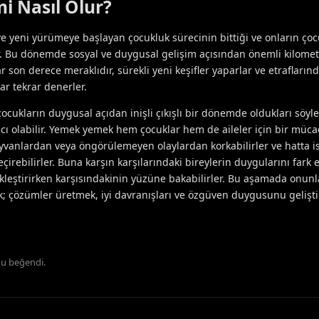
mi Nasıl Olur?
 ve yeni yürümeye başlayan çocukluk sürecinin bittiği ve onların ço
 Bu dönemde sosyal ve duygusal gelişim açısından önemli kilometr
ar son derece meraklıdır, sürekli yeni keşifler yaparlar ve etrafların
ar tekrar denerler.
cukların duygusal açıdan inişli çıkışlı bir dönemde oldukları söylen
ıcı olabilir. Yemek yemek hem çocuklar hem de aileler için bir müc
yvanlardan veya öngörülemeyen olaylardan korkabilirler ve hatta is
çirebilirler. Buna karşın karşılarındaki bireylerin duygularını fark e
ekleştirirken karşısındakinin yüzüne bakabilirler. Bu aşamada onun
k; çözümler üretmek, iyi davranışları ve özgüven duygusunu gelişt
u beğendi
.