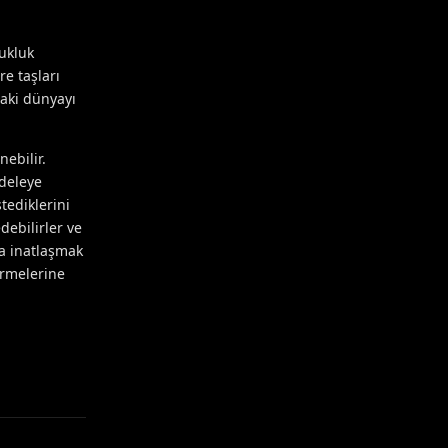
cukluk
e taşları
daki dünyayı
ebilir.
adeleye
tediklerini
debilirler ve
la inatlaşmak
irmelerine
Yanıtla