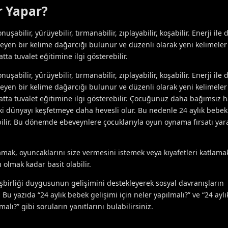
r Yapar?
şabilir, yürüyebilir, tırmanabilir, zıplayabilir, koşabilir. Enerji ile
leyen bir kelime dağarcığı bulunur ve düzenli olarak yeni kelimeler
hatta tuvalet eğitimine ilgi gösterebilir.
şabilir, yürüyebilir, tırmanabilir, zıplayabilir, koşabilir. Enerji ile
leyen bir kelime dağarcığı bulunur ve düzenli olarak yeni kelimeler
e hatta tuvalet eğitimine ilgi gösterebilir. Çocuğunuz daha bağımsız 
aki dünyayı keşfetmeye daha hevesli olur. Bu nedenle 24 aylık bebek
ebilir. Bu dönemde ebeveynlere çocuklarıyla oyun oynama fırsatı yar
lamak, oyuncaklarını size vermesini istemek veya kıyafetleri katlama
 olmak kadar basit olabilir.
 işbirliği duygusunun gelişimini destekleyerek sosyal davranışların
1 Bu yazıda “24 aylık bebek gelişimi için neler yapılmalı?” ve “24 ayl
alı?” gibi soruların yanıtlarını bulabilirsiniz.