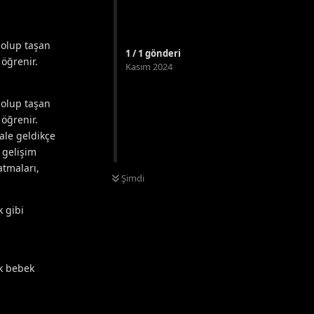
 dolup taşan
1
/
1
gönderi
 öğrenir.
Kasım 2024
 dolup taşan
 öğrenir.
hale geldikçe
 gelişim
atmaları,
Şimdi
k gibi
ık bebek