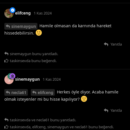
elifceng
1 Kas 2024
Hamile olmasan da karnında hareket
sinemaygun
hissedebilirsin.
Yanıtla
sinemaygun
bunu yanıtladı.
taskinsevda
bunu beğendi
.
sinemaygun
S
1 Kas 2024
Herkes öyle diyor. Acaba hamile
necla61
elifceng
olmak isteyenler mi bu hisse kapılıyor?
Yanıtla
taskinsevda
ve
necla61
bunu yanıtladı.
taskinsevda
,
elifceng
,
sinemaygun
ve
necla61
bunu beğendi
.