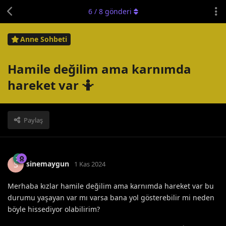
6
/
8
gönderi
Anne Sohbeti
Hamile değilim ama karnımda
hareket var 🤷
Paylaş
sinemaygun
S
1 Kas 2024
Merhaba kızlar hamile değilim ama karnımda hareket var bu
durumu yaşayan var mı varsa bana yol gösterebilir mi neden
böyle hissediyor olabilirim?