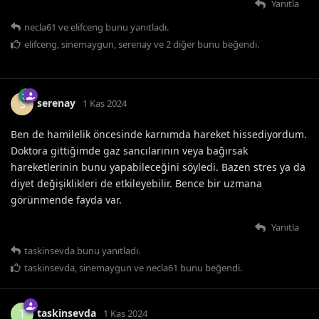
Yanıtla
necla61
ve
elifceng
bunu yanıtladı.
elifceng
,
sinemaygun
,
serenay
ve
2
diğer
bunu beğendi
.
serenay
S
1 Kas 2024
Ben de hamilelik öncesinde karnımda hareket hissediyordum.
Doktora gittiğimde gaz sancılarının veya bağırsak
hareketlerinin bunu yapabileceğini söyledi. Bazen stres ya da
diyet değişiklikleri de etkileyebilir. Bence bir uzmana
görünmende fayda var.
Yanıtla
taskinsevda
bunu yanıtladı.
taskinsevda
,
sinemaygun
ve
necla61
bunu beğendi
.
taskinsevda
T
1 Kas 2024