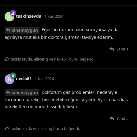
taskinsevda
T
1 Kas 2024
Eğer bu durum uzun sürüyorsa ya da
sinemaygun
ağrılıysa mutlaka bir doktora gitmeni tavsiye ederim.
Yanıtla
taskinsevda
,
elifceng
ve
necla61
bunu beğendi
.
necla61
N
1 Kas 2024
Doktorum gaz problemleri nedeniyle
sinemaygun
karnımda hareket hissedebileceğimi söyledi. Ayrıca bazı kas
hareketleri de bunu hissedebilirsin.
Yanıtla
taskinsevda
ve
elifceng
bunu beğendi
.