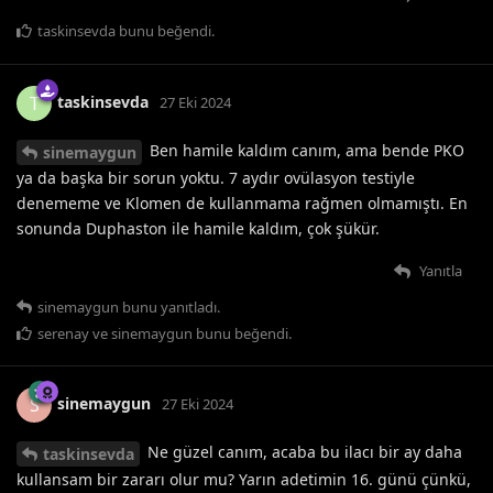
taskinsevda
bunu beğendi
.
taskinsevda
T
27 Eki 2024
Ben hamile kaldım canım, ama bende PKO
sinemaygun
ya da başka bir sorun yoktu. 7 aydır ovülasyon testiyle
denememe ve Klomen de kullanmama rağmen olmamıştı. En
sonunda Duphaston ile hamile kaldım, çok şükür.
Yanıtla
sinemaygun
bunu yanıtladı.
serenay
ve
sinemaygun
bunu beğendi
.
sinemaygun
S
27 Eki 2024
Ne güzel canım, acaba bu ilacı bir ay daha
taskinsevda
kullansam bir zararı olur mu? Yarın adetimin 16. günü çünkü,