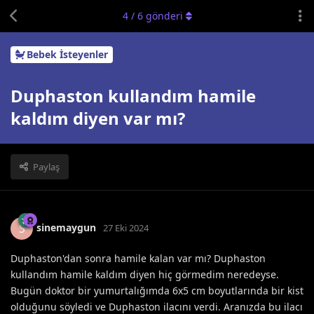
4
/
6
gönderi
Bebek İsteyenler
Duphaston kullandım hamile
kaldım diyen var mı?
Paylaş
sinemaygun
S
27 Eki 2024
Duphaston'dan sonra hamile kalan var mı? Duphaston
kullandım hamile kaldım diyen hiç görmedim neredeyse.
Bugün doktor bir yumurtalığımda 6x5 cm boyutlarında bir kist
olduğunu söyledi ve Duphaston ilacını verdi. Aranızda bu ilacı