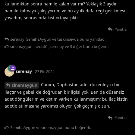
kullandıktan sonra hamile kalan var mı? Yaklaşık 3 aydır
hamile kalmaya çalışıyorum ve bu ay ilk defa regl gecikmesi
yaşadım; sonrasında kist ortaya çıktı.
Yanıtla
serenay
,
SemihaAygun
ve
taskinsevda
bunu yanıtladı.
sinemaygun
,
necla61
,
serenay
ve
3
diğer
bunu beğendi
.
serenay
S
27 Eki 2024
Canım, Duphaston adet düzenleyici bir
sinemaygun
ilaçtır ve gebelikle doğrudan bir ilgisi yok. Ben de düzensiz
adet döngülerim ve kistim varken kullanmıştım; bu ilaç kistin
adetle atılmasına yardımcı oluyor. Çok geçmiş olsun.
Yanıtla
SemihaAygun
ve
sinemaygun
bunu beğendi
.