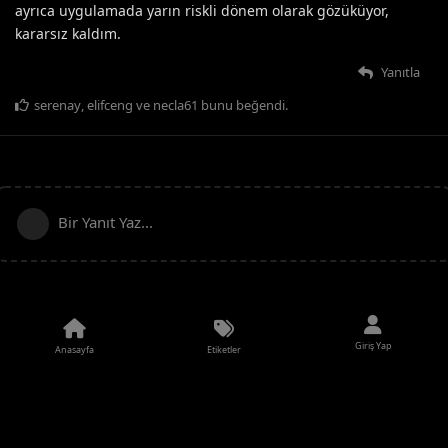
ayrıca uygulamada yarın riskli dönem olarak gözüküyor,
kararsız kaldım.
Yanıtla
serenay
,
elifceng
ve
necla61
bunu beğendi
.
Bir Yanıt Yaz...
Giriş Yap
Anasayfa
Etiketler