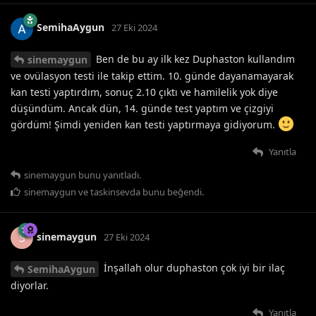
SemihaAygun
27 Eki 2024
Ben de bu ay ilk kez Duphaston kullandım
sinemaygun
ve ovülasyon testi ile takip ettim. 10. günde dayanamayarak
kan testi yaptırdım, sonuç 2.10 çıktı ve hamilelik yok diye
düşündüm. Ancak dün, 14. günde test yaptım ve çizgiyi
gördüm! Şimdi yeniden kan testi yaptırmaya gidiyorum.
Yanıtla
sinemaygun
bunu yanıtladı.
sinemaygun
ve
taskinsevda
bunu beğendi
.
sinemaygun
S
27 Eki 2024
İnşallah olur duphaston çok iyi bir ilaç
SemihaAygun
diyorlar.
Yanıtla