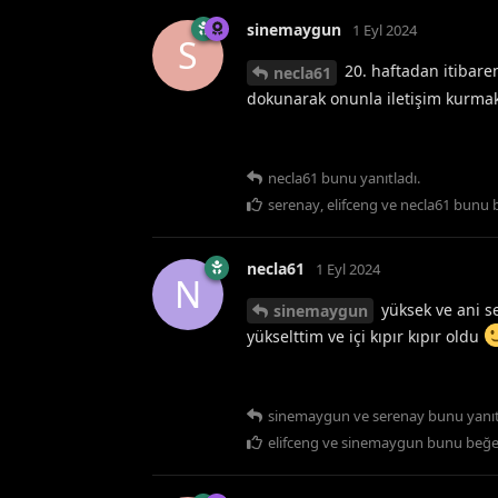
sinemaygun
1 Eyl 2024
S
20. haftadan itibare
necla61
dokunarak onunla iletişim kurma
necla61
bunu yanıtladı.
serenay
,
elifceng
ve
necla61
bunu 
necla61
1 Eyl 2024
N
yüksek ve ani se
sinemaygun
yükselttim ve içi kıpır kıpır oldu
sinemaygun
ve
serenay
bunu yanıt
elifceng
ve
sinemaygun
bunu beğe