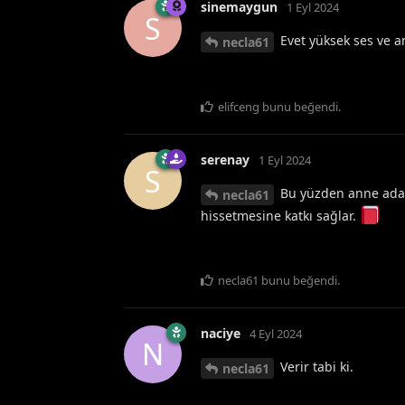
sinemaygun
1 Eyl 2024
S
Evet yüksek ses ve a
necla61
elifceng
bunu beğendi
.
serenay
1 Eyl 2024
S
Bu yüzden anne aday
necla61
hissetmesine katkı sağlar.
necla61
bunu beğendi
.
naciye
4 Eyl 2024
N
Verir tabi ki.
necla61