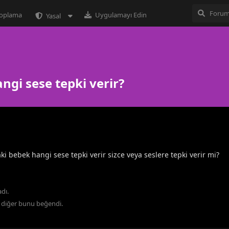
 toplama
Uygulamayı Edin
Yasal
gi sese tepki verir?
bebek hangi sese tepki verir sizce veya seslere tepki verir mi?
dı.
diğer
bunu beğendi
.