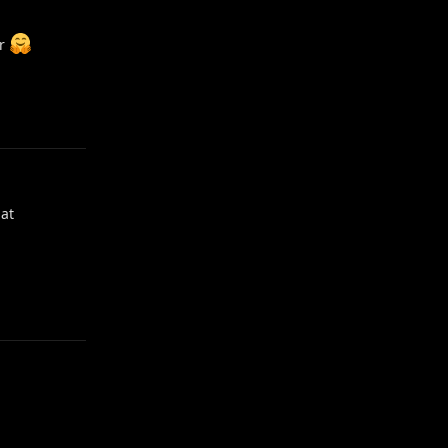
ir
Yanıtla
at
Yanıtla
Yanıtla