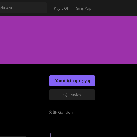
Kayıt Ol
Giriş Yap
Yanıt için giriş yap
Paylaş
Yanıtla
İlk Gönderi