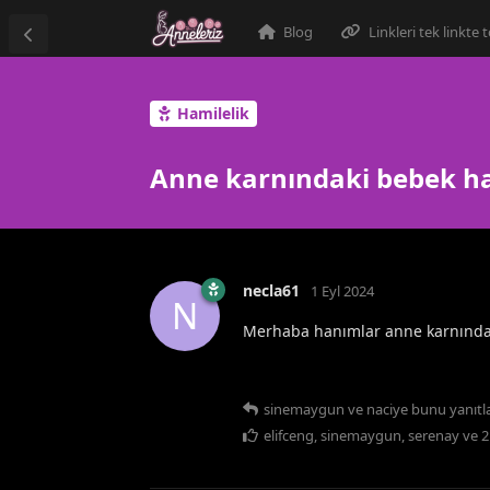
Blog
Linkleri tek linkte
Hamilelik
Anne karnındaki bebek han
necla61
1 Eyl 2024
N
Merhaba hanımlar anne karnındaki 
sinemaygun
ve
naciye
bunu yanıtla
elifceng
,
sinemaygun
,
serenay
ve
2