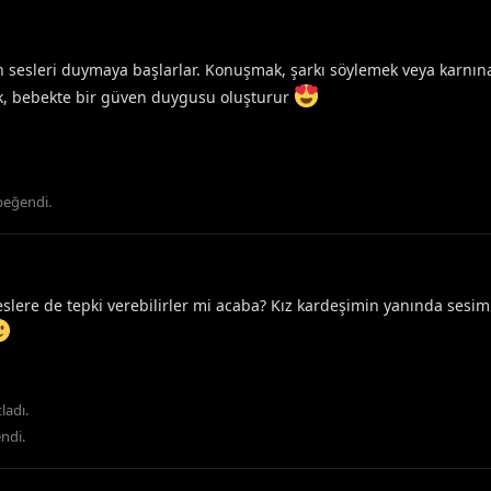
n sesleri duymaya başlarlar. Konuşmak, şarkı söylemek veya karnına
k, bebekte bir güven duygusu oluşturur
beğendi
.
slere de tepki verebilirler mi acaba? Kız kardeşimin yanında sesim
ladı.
ndi
.