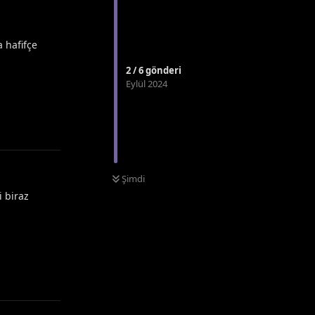
 hafifçe
2
/
6
gönderi
Eylül 2024
Yanıtla
Şimdi
i biraz
Yanıtla