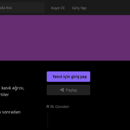
Kayıt Ol
Giriş Yap
Yanıt için giriş yap
asık ağrısı,
Paylaş
tiler
İlk Gönderi
da sonradan
Yanıtla