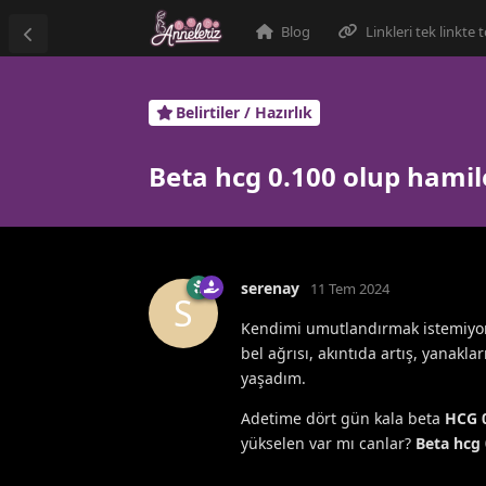
Blog
Linkleri tek linkte
Belirtiler / Hazırlık
Beta hcg 0.100 olup hamil
serenay
11 Tem 2024
S
Kendimi umutlandırmak istemiyoru
bel ağrısı, akıntıda artış, yanakla
yaşadım.
Adetime dört gün kala beta
HCG 0
yükselen var mı canlar?
Beta hcg 