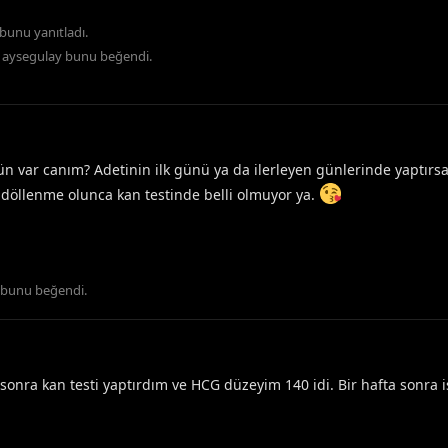
bunu yanıtladı.
e
aysegulay
bunu beğendi
.
n var canım? Adetinin ilk günü ya da ilerleyen günlerinde yaptırs
ç döllenme olunca kan testinde belli olmuyor ya.
bunu beğendi
.
sonra kan testi yaptırdım ve HCG düzeyim 140 idi. Bir hafta sonra i