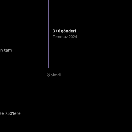
3
/
6
gönderi
Temmuz 2024
an tam
Yanıtla
Şimdi
se 750'lere
Yanıtla