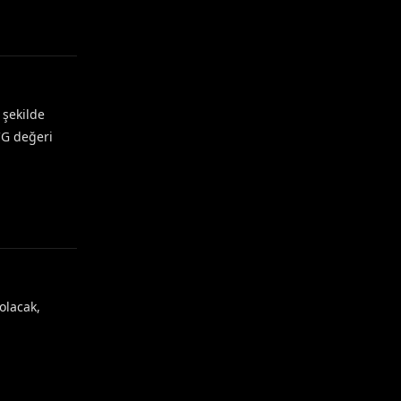
 şekilde
CG değeri
Yanıtla
olacak,
Yanıtla