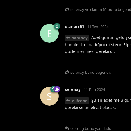
serenay
ve
elanurr61
bunu beğend
elanurr61
11 Tem 2024
E
Adet günün geldiyse 
serenay
hamilelik olmadığını gösterir. Eğe
gözlemlenmesi gerekirdi.
serenay
bunu beğendi
.
serenay
11 Tem 2024
S
Şu an adetime 3 gün v
elifceng
gerekirse ameliyat olacak.
elifceng
bunu yanıtladı.