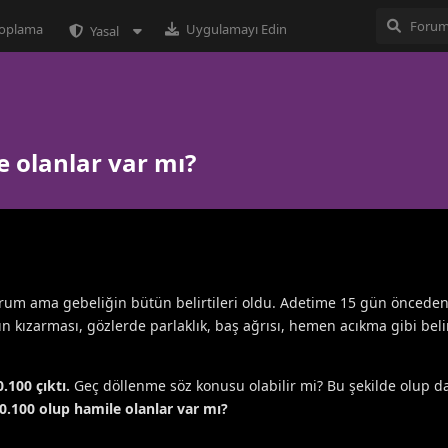
 toplama
Uygulamayı Edin
Yasal
e olanlar var mı?
m ama gebeliğin bütün belirtileri oldu. Adetime 15 gün önceden k
rın kızarması, gözlerde parlaklık, baş ağrısı, hemen acıkma gibi belir
.100 çıktı.
Geç döllenme söz konusu olabilir mi? Bu şekilde olup 
0.100 olup hamile olanlar var mı?