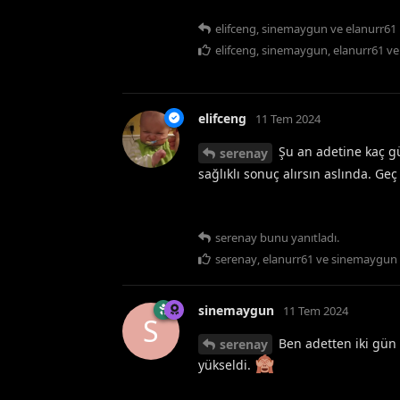
elifceng
,
sinemaygun
ve
elanurr61
elifceng
,
sinemaygun
,
elanurr61
v
elifceng
11 Tem 2024
Şu an adetine kaç gü
serenay
sağlıklı sonuç alırsın aslında. Ge
serenay
bunu yanıtladı.
serenay
,
elanurr61
ve
sinemaygun
sinemaygun
11 Tem 2024
S
Ben adetten iki gün 
serenay
yükseldi.