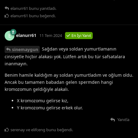
elanurr61
bunu yanıtladı.
elanurr61
bunu beğendi
.
elanurr61
E
11 Tem 2024
En İyi Yanıt
Sağdan veya soldan yumurtlamanın
sinemaygun
cinsiyetle hiçbir alakası yok. Lütfen artık bu tür safsatalara
inanmayın.
Benim hamile kaldığım ay soldan yumurtladım ve oğlum oldu.
Ancak bu tamamen babadan gelen spermden hangi
kromozomun geldiğiyle alakalı.
X kromozomu gelirse kız,
Y kromozomu gelirse erkek olur.
Yanıtla
serenay
ve
elifceng
bunu beğendi
.