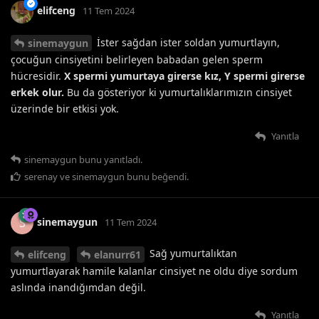
elifceng
11 Tem 2024
İster sağdan ister soldan yumurtlayın,
sinemaygun
çocuğun cinsiyetini belirleyen babadan gelen sperm
hücresidir.
X spermi yumurtaya girerse kız,
Y spermi girerse
erkek olur.
Bu da gösteriyor ki yumurtalıklarımızın cinsiyet
üzerinde bir etkisi yok.
Yanıtla
sinemaygun
bunu yanıtladı.
serenay
ve
sinemaygun
bunu beğendi
.
sinemaygun
S
11 Tem 2024
Sağ yumurtalıktan
elifceng
elanurr61
yumurtlayarak hamile kalanlar cinsiyet ne oldu diye sordum
aslında inandığımdan değil.
Yanıtla