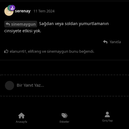
serenay
S
11 Tem 2024
Sağdan veya soldan yumurtlamanın
sinemaygun
cinsiyete etkisi yok.
Yanıtla
elanurr61
,
elifceng
ve
sinemaygun
bunu beğendi
.
Bir Yanıt Yaz...
Giriş Yap
Anasayfa
Etiketler