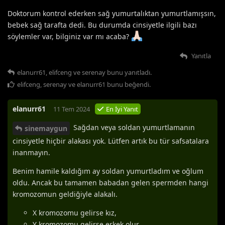
Doktorum kontrol ederken sağ yumurtalıktan yumurtlamışsın,
bebek sağ tarafta dedi. Bu durumda cinsiyetle ilgili bazı
söylemler var, bilginiz var mı acaba?
Yanıtla
elanurr61
,
elifceng
ve
serenay
bunu yanıtladı.
elifceng
,
serenay
ve
elanurr61
bunu beğendi
.
elanurr61
11 Tem 2024
En İyi Yanıt
Sağdan veya soldan yumurtlamanın
sinemaygun
cinsiyetle hiçbir alakası yok. Lütfen artık bu tür safsatalara
inanmayın.
Benim hamile kaldığım ay soldan yumurtladım ve oğlum
oldu. Ancak bu tamamen babadan gelen spermden hangi
kromozomun geldiğiyle alakalı.
X kromozomu gelirse kız,
Y kromozomu gelirse erkek olur.