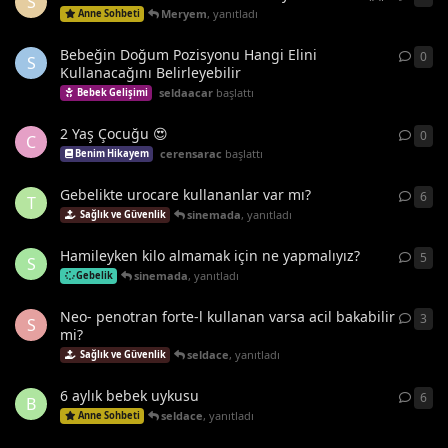
S
Meryem
,
yanıtladı
Anne Sohbeti
Bebeğin Doğum Pozisyonu Hangi Elini
0
0
ya
S
Kullanacağını Belirleyebilir
seldaacar
başlattı
Bebek Gelişimi
2 Yaş Çocuğu 😍
0
0
ya
C
cerensarac
başlattı
Benim Hikayem
Gebelikte urocare kullananlar var mı?
6
6
ya
T
sinemada
,
yanıtladı
Sağlık ve Güvenlik
Hamileyken kilo almamak için ne yapmalıyız?
5
5
ya
S
sinemada
,
yanıtladı
Gebelik
Neo- penotran forte-l kullanan varsa acil bakabilir
3
3
ya
S
mi?
seldace
,
yanıtladı
Sağlık ve Güvenlik
6 aylık bebek uykusu
6
6
ya
B
seldace
,
yanıtladı
Anne Sohbeti