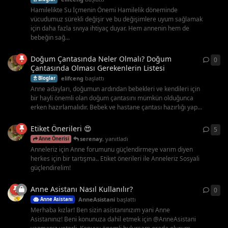
Hamilelikte Su İçmenin Önemi Hamilelik döneminde
vücudumuz sürekli değişir ve bu değişimlere uyum sağlamak
için daha fazla sıvıya ihtiyaç duyar. Hem annenin hem de
bebeğin sağ...
Doğum Çantasında Neler Olmalı? Doğum
0
0
ya
Çantasında Olması Gerekenlerin Listesi
elifceng
başlattı
Bloglar
Anne adayları, doğumun ardından bebekleri ve kendileri için
bir hayli önemli olan doğum çantasını mümkün olduğunca
erken hazırlamalıdır. Bebek ve hastane çantası hazırlığı yap...
Etiket Önerileri 😍
5
5
ya
serenay
,
yanıtladı
Anne Önerisi
Anneleriz için Anne forumunu güçlendirmeye varım diyen
herkes için bir tartışma.. Etiket önerileri ile Anneleriz Sosyali
güçlendirelim!
Anne Asistanı Nasıl Kullanılır?
0
0
ya
AnneAsistani
başlattı
Anne Asistanı
Merhaba kızlar! Ben sizin asistanınızım yani Anne
Asistanınız! Beni konunuza dahil etmek için @AnneAsistani