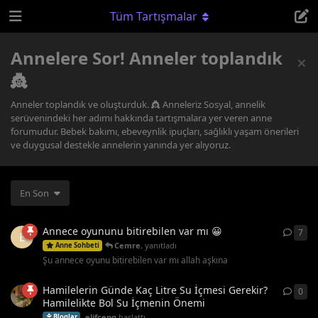
Tüm Tartışmalar
Annelere Sor! Anneler toplandık
👸
Anneler toplandık ve oluşturduk. 👸 Anneleriz Sosyal, annelik
serüvenindeki her adımı hakkında tartışmalara yer veren anne
forumudur. Bebek bakımı, ebeveynlik ipuçları, sağlıklı yaşam önerileri
ve duygusal destekle annelerin yanında yer alıyoruz.
En Son
Annece oyununu bitirebilen var mı 😀
7
7
ya
E
Cemre
,
yanıtladı
Anne Sohbeti
Şu annece oyunu bitirebilen var mı allah aşkına
Hamilelerin Günde Kaç Litre Su İçmesi Gerekir?
0
0
ya
Hamilelikte Bol Su İçmenin Önemi
elifceng
başlattı
Bloglar