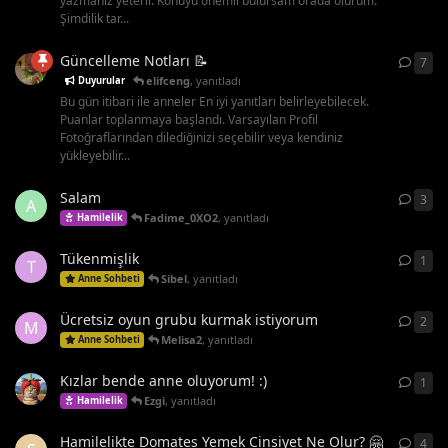
yazmanız yeterli. Konuyu önemli bulursam orada olurum.
Şimdilik tar...
Güncelleme Notları 📝
7
7
ya
elifceng
,
yanıtladı
Duyurular
Bu gün itibari ile anneler En iyi yanıtları belirleyebilecek.
Puanlar toplanmaya başlandı. Varsayılan Profil
Fotoğraflarından dilediğinizi seçebilir veya kendiniz
yükleyebilir...
Salam
3
3
ya
A
Fadime_0XO2
,
yanıtladı
Hamilelik
Tükenmişlik
1
1
ya
T
Sibel
,
yanıtladı
Anne Sohbeti
Ücretsiz oyun grubu kurmak istiyorum
2
2
ya
M
Melisa2
,
yanıtladı
Anne Sohbeti
Kızlar bende anne oluyorum! :)
1
1
ya
Ezgi
,
yanıtladı
Hamilelik
Hamilelikte Domates Yemek Cinsiyet Ne Olur? 🤗
4
4
ya